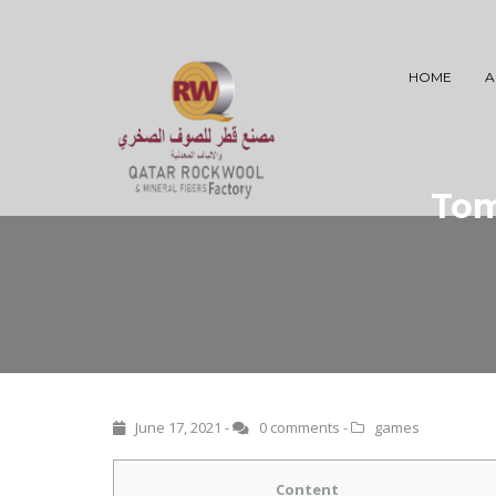
HOME
A
Tom
June 17, 2021 -
0 comments
-
games
Content