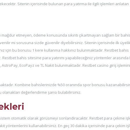
ektir. Sitenin içerisinde bulunan para yatırma ile ilgili işlemleri anlatan
ısını mağdur etmeyen, ödeme konusunda sıkıntı çıkartmayan sağlam bir bahi
nilir mi sorusuna sizde güvenilir diyebilirsiniz. Sitenin içerisinde ilk üyeli
ğınız için bu bonusu 1 kere kullanma hakkınız bulunmaktadır. Restbet bahis 
r. Restbet bahis sitesine para yatırımı yapabileceğiniz yöntemler arasınd
 AstroPay, EcoPayz ve TL Nakit bulunmaktadır. Restbet casino giriş işlemi
almaktadır. Kombine bahislerinizde %50 oranında spor bonusu kazanabilirsin
 olanakları değerlendirme şansı bulabilirsiniz.
ekleri
 sistem otomatik olarak görüsmeyi sonlandiracaktir. Restbet para çekme işl
it yöntemlerini kullanabilirsiniz. En geç 30 dakika içerisinde para çekim iş