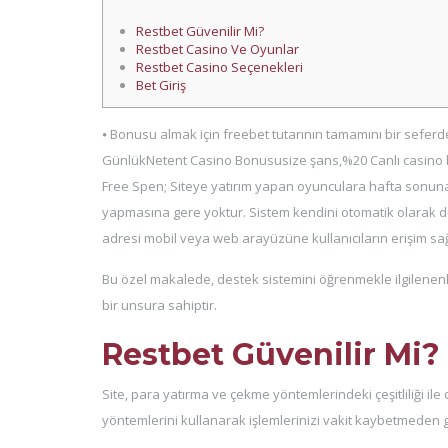
Restbet Güvenilir Mi?
Restbet Casino Ve Oyunlar
Restbet Casino Seçenekleri
Bet Giriş
⦁ Bonusu almak için freebet tutarının tamamını bir seferd
GünlükNetent Casino Bonususize şans,%20 Canlı casino b
Free Spen; Siteye yatırım yapan oyunculara hafta sonuna 
yapmasına gere yoktur. Sistem kendini otomatik olarak dü
adresi mobil veya web arayüzüne kullanıcıların erişim sa
Bu özel makalede, destek sistemini öğrenmekle ilgilenen
bir unsura sahiptir.
Restbet Güvenilir Mi?
Site, para yatırma ve çekme yöntemlerindeki çeşitliliği il
yöntemlerini kullanarak işlemlerinizi vakit kaybetmeden ge