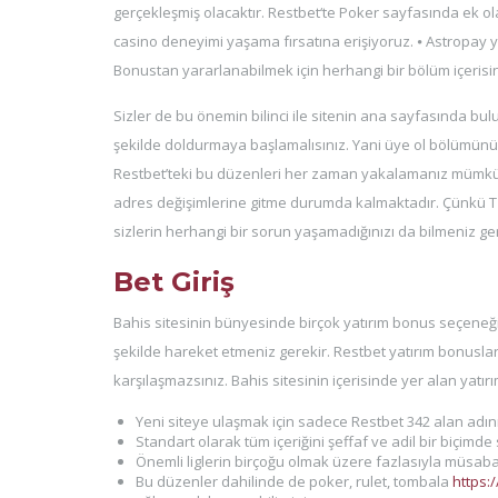
gerçekleşmiş olacaktır. Restbet‘te Poker sayfasında ek ol
casino deneyimi yaşama fırsatına erişiyoruz. ⦁ Astropay 
Bonustan yararlanabilmek için herhangi bir bölüm içeris
Sizler de bu önemin bilinci ile sitenin ana sayfasında bulu
şekilde doldurmaya başlamalısınız. Yani üye ol bölümünü t
Restbet’teki bu düzenleri her zaman yakalamanız mümkün h
adres değişimlerine gitme durumda kalmaktadır. Çünkü TİB
sizlerin herhangi bir sorun yaşamadığınızı da bilmeniz ge
Bet Giriş
Bahis sitesinin bünyesinde birçok yatırım bonus seçeneği
şekilde hareket etmeniz gerekir. Restbet yatırım bonusları
karşılaşmazsınız. Bahis sitesinin içerisinde yer alan yat
Yeni siteye ulaşmak için sadece Restbet 342 alan adını
Standart olarak tüm içeriğini şeffaf ve adil bir biçimde
Önemli liglerin birçoğu olmak üzere fazlasıyla müsab
Bu düzenler dahilinde de poker, rulet, tombala
https: