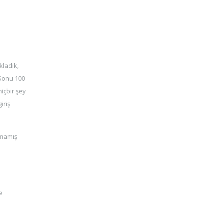
kladık,
Sonu 100
içbir şey
iriş
nmamış
e