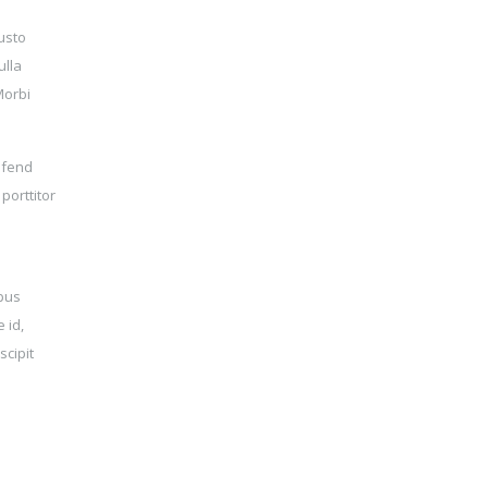
usto
ulla
Morbi
eifend
porttitor
mpus
 id,
cipit