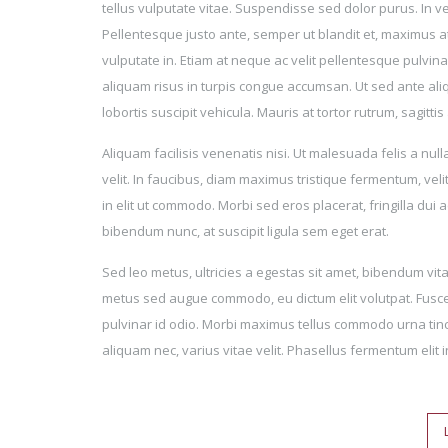
tellus vulputate vitae. Suspendisse sed dolor purus. In
Pellentesque justo ante, semper ut blandit et, maximus at
vulputate in. Etiam at neque ac velit pellentesque pulvinar at
aliquam risus in turpis congue accumsan. Ut sed ante aliq
lobortis suscipit vehicula. Mauris at tortor rutrum, sagitti
Aliquam facilisis venenatis nisi. Ut malesuada felis a null
velit. In faucibus, diam maximus tristique fermentum, velit
in elit ut commodo. Morbi sed eros placerat, fringilla du
bibendum nunc, at suscipit ligula sem eget erat.
Sed leo metus, ultricies a egestas sit amet, bibendum vitae
metus sed augue commodo, eu dictum elit volutpat. Fusce 
pulvinar id odio. Morbi maximus tellus commodo urna tin
aliquam nec, varius vitae velit. Phasellus fermentum elit 
Post