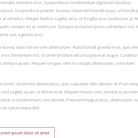
 venenatis interdum eros. Suspendisse condimentum dignissim faucibus.
 purus. Suspendisse potenti. Vivamus imperdiet blandit turpis, ut blandit j
 vel tellus. Integer facilisis sagittis arcu, ut fringilla arcu vestibulum ut. N
uam, semper ex at, viverra mi. Quisque eu lacinia ipsum, vel tempor nisl. 
s ante sed, egestas eros.
a lacinia, vitae rutrum sem ullamcorper. Nulla blandit gravida eros, quis el
 eros fermentum nisl, sit amet tincidunt elit urna placerat augue. Curabitur 
i ac, tempus quam. Aliquam congue, nibh in suscipit ullamcorper, urna diam
 lorem. Ut lobortis dictum lacus, quis vulputate nibh ultricies id. Proin te
sed sagittis quam, ut dictum erat. Aliquam mauris sem, laoreet ac posuere
cidunt, a condimentum sem laoreet. Praesent magna lacus, ullamcorper sus
in mi rutrum imperdiet.
Lorem ipsum dolor sit amet