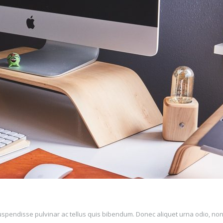
Suspendisse pulvinar ac tellus quis bibendum. Donec aliquet urna odio, no