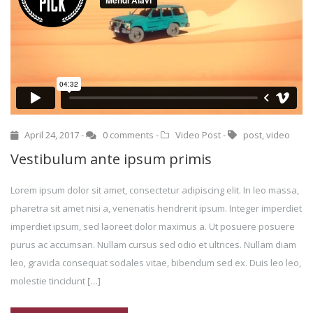
April 24, 2017 -
0 comments
-
Video Post
-
post
,
video
Vestibulum ante ipsum primis
Lorem ipsum dolor sit amet, consectetur adipiscing elit. In leo massa,
pharetra sit amet nisi a, venenatis hendrerit ipsum. Integer imperdiet
imperdiet ipsum, sed laoreet dolor maximus a. Ut posuere posuere
purus ac accumsan. Nullam cursus sed odio et ultrices. Nullam diam
leo, gravida consequat sodales vitae, bibendum sed ex. Duis leo leo,
molestie tincidunt […]