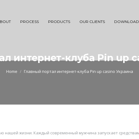
BOUT
PROCESS
PRODUCTS
OUR CLIENTS
DOWNLOAD
ал интернет-клуба Pin up c
Home
Главный портал интернет-клуба Pin up casino Украина
тью нашей жизни. Каждый современный мужчина запускает средства