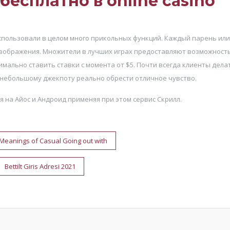
бесплатно в online casino
пользовали в целом много прикольных функций. Каждый парень или
зображения. Множители в лучших играх предоставляют возможност
ально ставить ставки с момента от $5. Почти всегда клиенты дела
 небольшому джекпоту реально обрести отличное чувство.
ия на Айос и Андроид применяя при этом сервис Скрилл.
 Meanings of Casual Going out with
Bettilt Giris Adresi 2021