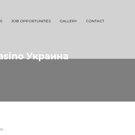
S
JOB OPPORTUNITIES
GALLERY
CONTACT
asino Украина
ми