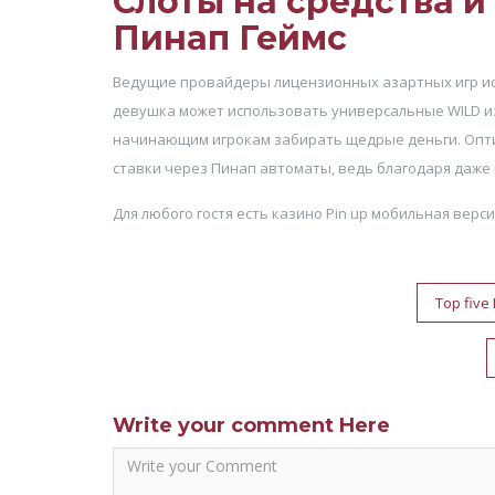
Слоты на средства и 
Пинап Геймс
Ведущие провайдеры лицензионных азартных игр ис
девушка может использовать универсальные WILD и
начинающим игрокам забирать щедрые деньги. Оптим
ставки через Пинап автоматы, ведь благодаря даже
Для любого гостя есть казино Pin up мобильная верс
Post
Top five
navigation
Write your comment Here