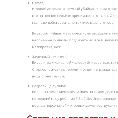
Hitman;
Игровой автомат «Наёмный убийца» вышла в захва
кто на полном серьёзе принимают этот слот. Од
где надо действовать по тактике главного героя.
Видеослот Hitman – это смесь комп игрушкой и у
необычные символы, подбирать их, всё в целом ка
маскировка, нож.
Железный человек 2;
Видео игра «Железный человек 2» известная, так 
Старком (основным героем) – будет награждаться
виде стрел с луком;
Сокровища русалок;
Видео-автомат Mermaids Millions на самом деле кр
последний год у ребят из EU и США. Иностранные
водных персонажей и игровых моментов: русалка,